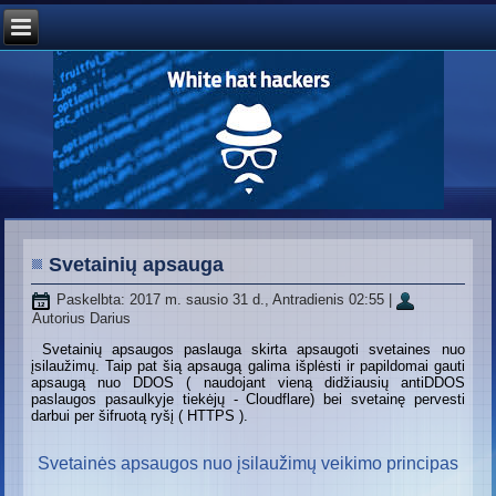
Svetainių apsauga
Paskelbta: 2017 m. sausio 31 d., Antradienis 02:55
|
Autorius Darius
Svetainių apsaugos paslauga skirta apsaugoti svetaines nuo
įsilaužimų. Taip pat šią apsaugą galima išplėsti ir papildomai gauti
apsaugą nuo DDOS ( naudojant vieną didžiausių antiDDOS
paslaugos pasaulkyje tiekėjų - Cloudflare) bei svetainę pervesti
darbui per šifruotą ryšį ( HTTPS ).
Svetainės apsaugos nuo įsilaužimų veikimo principas