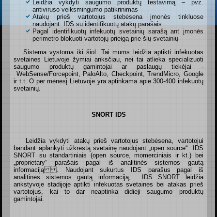
Leidžia vykdyti saugumo produktų testavimą – pvz.
antiviruso veiksmingumo patikrinimas
Atakų prieš vartotojus stebėsena įmonės tinkluose
naudojant IDS su identifikuotų atakų parašais
Pagal identifikuotų infekuotų svetainių sarašą ant įmonės
perimetro blokuoti vartotojų prieigą prie šių svetainių
Sistema vystoma iki šiol. Tai mums leidžia aptikti infekuotas
svetaines Lietuvoje žymiai anksčiau, nei tai atlieka specializuoti
saugumo produktų gamintojai ar paslaugų tiekėjai -
WebSense/Forcepoint, PaloAlto, Checkpoint, TrendMicro, Google
ir t.t. O per mėnesį Lietuvoje yra aptinkama apie 300-400 infekuotų
svetainių.
SNORT IDS
Leidžia vykdyti atakų prieš vartotojus stebėsena, vartotojui
bandant aplankyti užkrėstą svetainę naudojant „open source“ IDS
SNORT su standartiniais (open source, momerciniais ir kt.) bei
„proprietary“ parašais pagal iš analitinės sistemos gautą
informaciją . Naudojant sukurtus IDS parašus pagal iš
analitinės sistemos gautą informaciją, IDS SNORT leidžia
ankstyvoje stadijoje aptikti infekuotas svetaines bei atakas prieš
vartotojus, kai to dar neaptinka didieji saugumo produktų
gamintojai.