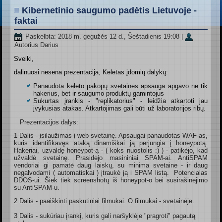
Kibernetinio saugumo padėtis Lietuvoje -
faktai
Paskelbta: 2018 m. gegužės 12 d., Šeštadienis 19:08
|
Autorius Darius
Sveiki,
dalinuosi nesena prezentacija, Keletas įdomių dalykų:
Panaudota keleto pakopų svetainės apsauga apgavo ne tik
hakerius, bet ir saugumo produktų gamintojus
Sukurtas įrankis - "replikatorius" - leidžia atkartoti jau
įvykusias atakas. Atkartojimas gali būti už laboratorijos ribų.
Prezentacijos dalys:
1 Dalis - įsilaužimas į web svetainę. Apsaugai panaudotas WAF-as,
kuris identifikavęs ataką dinamiškai ją perjungia į honeypotą.
Hakeriai, uzvaldę honeypot-ą - ( koks nuostolis :) ) - patikėjo, kad
užvaldė svetainę. Prasidėjo masininiai SPAM-ai. AntiSPAM
vendoriai gi pamatė daug laiskų, su minima svetaine - ir daug
negalvodami ( automatiskai ) įtraukė ją i SPAM listą. Potencialas
DDOS-ui. Šiek tiek screenshotų iš honeypot-o bei susirašinėjimo
su AntiSPAM-u.
2 Dalis - paaiškinti paskutiniai filmukai. O filmukai - svetainėje.
3 Dalis - sukūriau įrankį, kuris gali naršyklėje "pragroti" pagautą