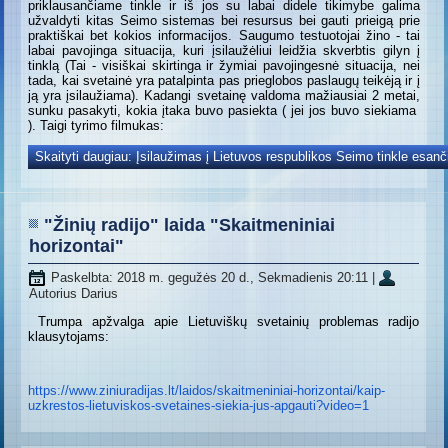
priklausančiame tinkle ir iš jos su labai didele tikimybe galima
užvaldyti kitas Seimo sistemas bei resursus bei gauti prieigą prie
praktiškai bet kokios informacijos. Saugumo testuotojai žino - tai
labai pavojinga situacija, kuri įsilaužėliui leidžia skverbtis gilyn į
tinklą (Tai - visiškai skirtinga ir žymiai pavojingesnė situacija, nei
tada, kai svetainė yra patalpinta pas prieglobos paslaugų teikėją ir į
ją yra įsilaužiama). Kadangi svetainę valdoma mažiausiai 2 metai,
sunku pasakyti, kokia įtaka buvo pasiekta ( jei jos buvo siekiama
). Taigi tyrimo filmukas:
Skaityti daugiau: Įsilaužimas į Lietuvos respublikos Seimo tinkle esanč
"Žinių radijo" laida "Skaitmeniniai
horizontai"
Paskelbta: 2018 m. gegužės 20 d., Sekmadienis 20:11
|
Autorius Darius
Trumpa apžvalga apie Lietuviškų svetainių problemas radijo
klausytojams:
https://www.ziniuradijas.lt/
laidos/skaitmeniniai-
horizontai/kaip-
uzkrestos-
lietuviskos-svetaines-siekia-
jus-apgauti?video=1