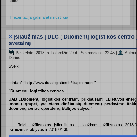
ataką.
Prezentacija galima atsisiųsti čia
Įsilaužimas į DLC ( Duomenų logistikos centro 
svetainę
Paskelbta: 2018 m. balandžio 29 d., Sekmadienis 22:45
|
Autori
Darius
Sveiki,
citata iš "http://www.datalogistics.lt/lt/apie-imone" :
"Duomenų logistikos centras
UAB „Duomenų logistikos centras“, priklausanti „Lietuvos energ
įmonių grupei, yra viena didžiausių duomenų perdavimo tinkl
duomenų centrų operatorių Baltijos šalyse."
Taigi, užfiksuotas įsilaužimas. Įsilaužimas užfiksuotas 2018.0
Įsilaužimas aktyvus ir 2018.04.30.